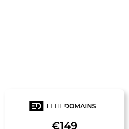
Le domaine
arzt-in-
brandenburg
est à vendre
€149