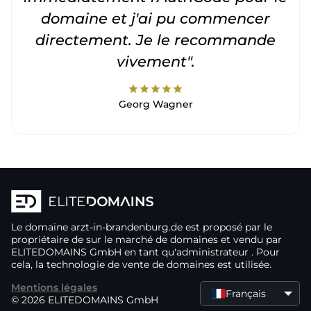
domaine et j'ai pu commencer
directement. Je le recommande
vivement".
star
star
star
star
star
Georg Wagner
Le domaine
arzt-in-brandenburg.de
est proposé par le
propriétaire de
sur le marché de domaines
et vendu par
ELITEDOMAINS GmbH en tant qu'administrateur
. Pour
cela, la technologie de vente de domaines
est utilisée.
Mentions légales
Français
© 2026 ELITEDOMAINS GmbH