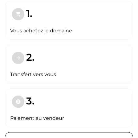
1.
shopping_cart
Vous achetez le domaine
2.
arrow_forward
Transfert vers vous
3.
paid
Paiement au vendeur