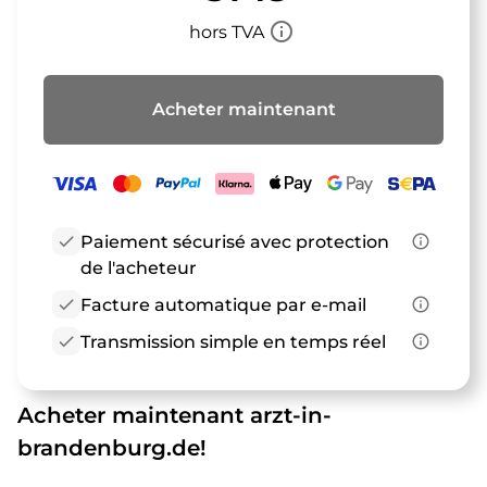
info_outline
hors TVA
Acheter maintenant
check
Paiement sécurisé avec protection
info_outline
de l'acheteur
check
Facture automatique par e-mail
info_outline
check
Transmission simple en temps réel
info_outline
Acheter maintenant arzt-in-
brandenburg.de!